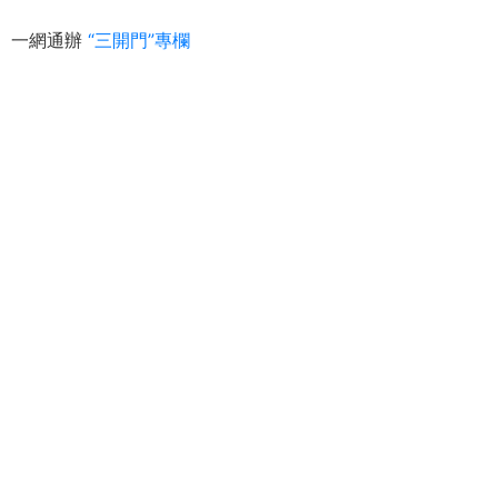
一網通辦
“三開門”專欄