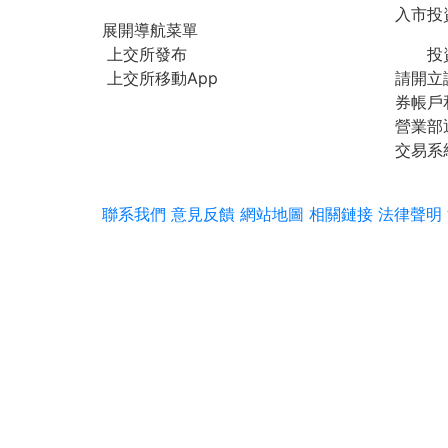
入市投
展開導航菜單
上交所發布
投資者
上交所移動App
請開立
券帳戶
營業部
交易系
聯系我們
意見反饋
網站地圖
相關鏈接
法律聲明