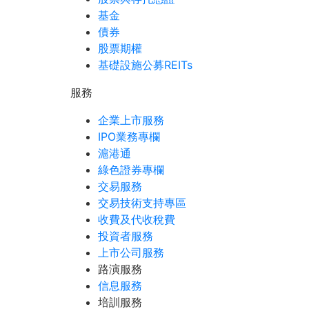
基金
債券
股票期權
基礎設施公募REITs
服務
企業上市服務
IPO業務專欄
滬港通
綠色證券專欄
交易服務
交易技術支持專區
收費及代收稅費
投資者服務
上市公司服務
路演服務
信息服務
培訓服務