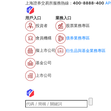
上海證券交易所服務熱線：
400-8888-400
A
用戶入口
業務入口
投資者
股票業務專區
會員機構
債券業務專區
擬上市公司
衍生品與基金業務專區
基金公司
上市公司