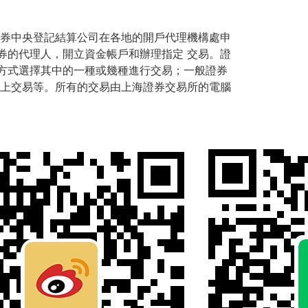
券中央登記結算公司在各地的開戶代理機構處申
券的代理人，開立資金帳戶和辦理指定 交易。證
方式選擇其中的一種或幾種進行交易；一般證券
網上交易等。所有的交易由上海證券交易所的電腦