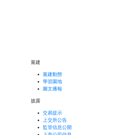
黨建
黨建動態
學習園地
圖文播報
披露
交易提示
上交所公告
監管信息公開
上市公司信息