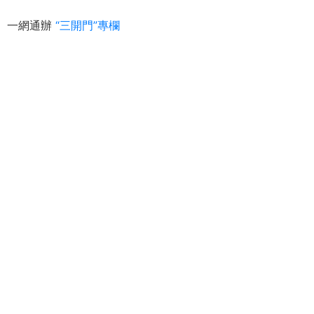
一網通辦
“三開門”專欄